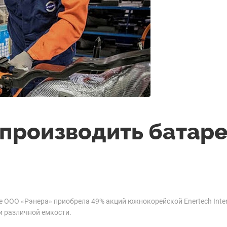
 производить батар
ООО «Рэнера» приобрела 49% акций южнокорейской Enertech Intern
и различной емкости.