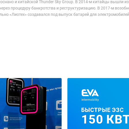
оснано и китайской Thunder Sky Group. В 2014-м китайцы вышли из 
 через процедуру банкротства и реструктуризацию. В 2017-м возо
льно «Лиотех» создавался под выпуск батарей для электромобилей