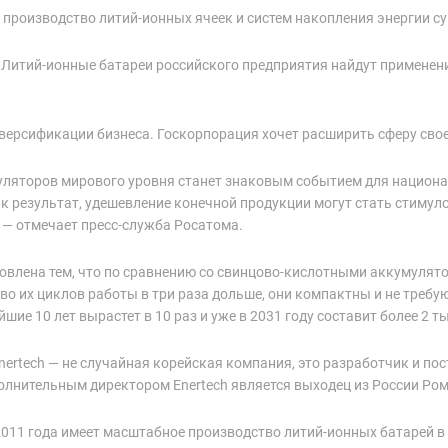
и производство литий-ионных ячеек и систем накопления энергии с
. Литий-ионные батареи российского предприятия найдут применени
иверсификации бизнеса. Госкорпорация хочет расширить сферу свое
уляторов мирового уровня станет знаковым событием для национ
к результат, удешевление конечной продукции могут стать стимул
 — отмечает пресс-служба Росатома.
овлена тем, что по сравнению со свинцово-кислотными аккумулят
во их циклов работы в три раза дольше, они компактны и не требу
е 10 лет вырастет в 10 раз и уже в 2031 году составит более 2 ты
nertech — не случайная корейская компания, это разработчик и пос
полнительным директором Enertech является выходец из России Ро
 2011 года имеет масштабное производство литий-ионных батарей 