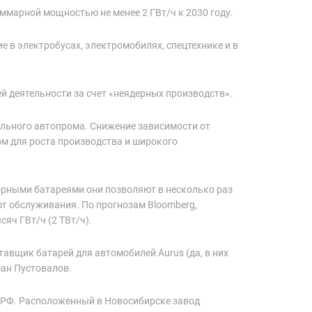
уммарной мощностью не менее 2 ГВт/ч к 2030 году.
е в электробусах, электромобилях, спецтехнике и в
й деятельности за счет «неядерных производств».
ального автопрома. Снижение зависимости от
ом для роста производства и широкого
орными батареями они позволяют в несколько раз
ют обслуживания. По прогнозам Bloomberg,
сяч ГВт/ч (2 ТВт/ч).
тавщик батарей для автомобилей Aurus (да, в них
ман Пустовалов.
в РФ. Расположенный в Новосибирске завод