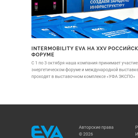
INTERMOBILITY EVA НА XXV РОССИЙ
ФОРУМЕ
С 1 по 3 октября наша компания принимает участи
энергетическом форуме и международной выставке 
проходят в выставочном комплексе «УФА ЭКСПО»
Авторские права
Р
© 2026
И