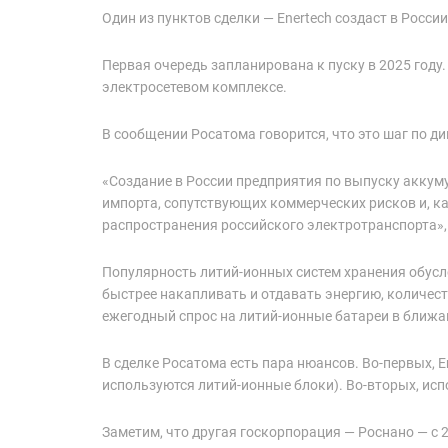
Один из пунктов сделки — Enertech создаст в Росси
Первая очередь запланирована к пуску в 2025 году
электросетевом комплексе.
В сообщении Росатома говорится, что это шаг по д
«Создание в России предприятия по выпуску аккум
импорта, сопутствующих коммерческих рисков и, ка
распространения российского электротранспорта»,
Популярность литий-ионных систем хранения обусл
быстрее накапливать и отдавать энергию, количест
ежегодный спрос на литий-ионные батареи в ближайши
В сделке Росатома есть пара нюансов. Во-первых, E
используются литий-ионные блоки). Во-вторых, ис
Заметим, что другая госкорпорация — Роснано — с