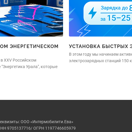
СКОМ ЭНЕРГЕТИЧЕСКОМ
УСТАНОВКА БЫСТРЫХ Э
В этом году мы начинаем актив
е в XXV Российском
электрозарядных станций 150 
"Энергетика Урала", которые
еквизиты: ООО «Интермобилити.Ева»
НН 9705137716/ ОГРН 1197746605979