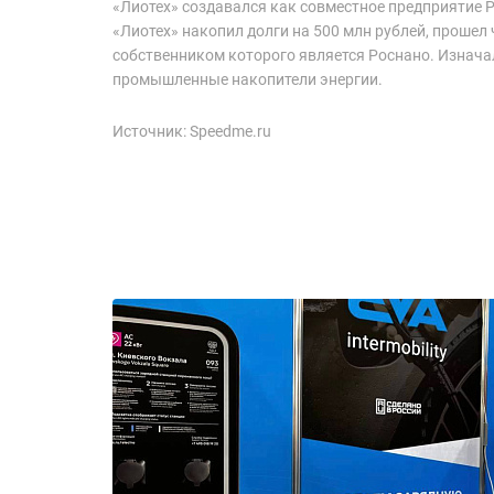
«Лиотех» создавался как совместное предприятие Р
«Лиотех» накопил долги на 500 млн рублей, прошел
собственником которого является Роснано. Изнача
промышленные накопители энергии.
Источник: Speedme.ru