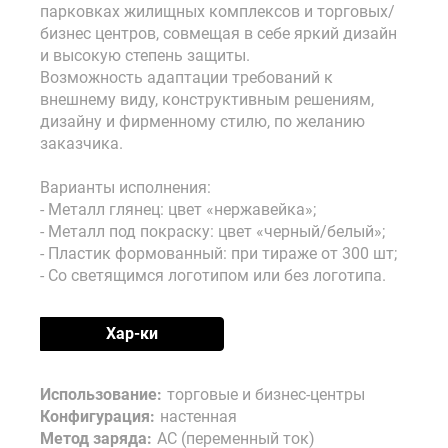
парковках жилищных комплексов и торговых/
бизнес центров, совмещая в себе яркий дизайн
и высокую степень защиты.
Возможность адаптации требований к
внешнему виду, конструктивным решениям,
дизайну и фирменному стилю, по желанию
заказчика.
Варианты исполнения:
- Металл глянец: цвет «нержавейка»;
- Металл под покраску: цвет «черный/белый»;
- Пластик формованный: при тираже от 300 шт;
- Со светящимся логотипом или без логотипа.
Хар-ки
Использование:
торговые и бизнес-центры
Конфигурация:
настенная
Метод заряда:
AC (переменный ток)