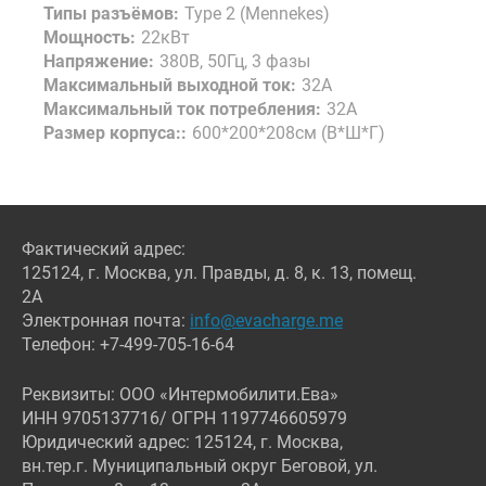
Типы разъёмов:
Type 2 (Mennekes)
Мощность:
22кВт
Напряжение:
380В, 50Гц, 3 фазы
Максимальный выходной ток:
32А
Максимальный ток потребления:
32А
Размер корпуса::
600*200*208см (В*Ш*Г)
Фактический адрес:
125124, г. Москва, ул. Правды, д. 8, к. 13, помещ.
2А
Электронная почта:
info@evacharge.me
Телефон: +7-499-705-16-64
Реквизиты: ООО «Интермобилити.Ева»
ИНН 9705137716/ ОГРН 1197746605979
Юридический адрес: 125124, г. Москва,
вн.тер.г. Муниципальный округ Беговой, ул.